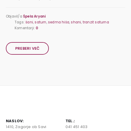
Objavil/a
Špela Aryani
Tags:
šani
,
saturn
,
sedma hiša
,
shani
,
tranzit saturna
Komentarji:
0
PREBERI VEČ
NASLOV:
TEL.:
1410, Zagorje ob Savi
041 451 403