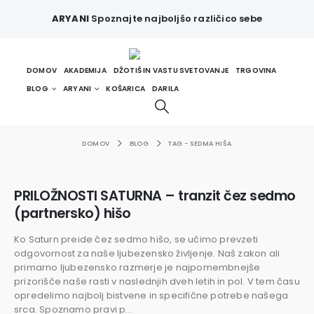
ARYANI
Spoznajte najboljšo različico sebe
DOMOV
AKADEMIJA
DŽOTIŠ IN VASTU SVETOVANJE
TRGOVINA
BLOG
ARYANI
KOŠARICA
DARILA
DOMOV
BLOG
TAG -
SEDMA HIŠA
PRILOŽNOSTI SATURNA – tranzit čez sedmo
(partnersko) hišo
Ko Saturn preide čez sedmo hišo, se učimo prevzeti
odgovornost za naše ljubezensko življenje. Naš zakon ali
primarno ljubezensko razmerje je najpomembnejše
prizorišče naše rasti v naslednjih dveh letih in pol. V tem času
opredelimo najbolj bistvene in specifične potrebe našega
srca. Spoznamo pravi p...