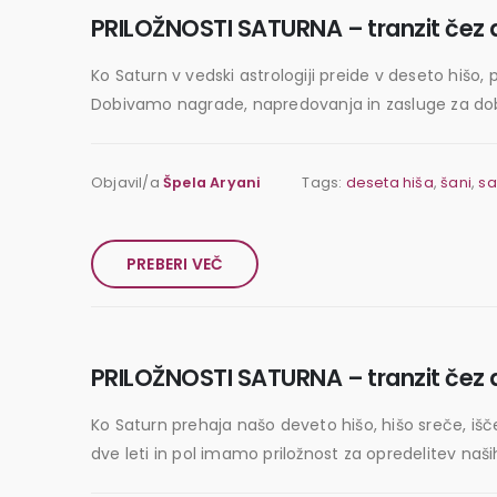
PRILOŽNOSTI SATURNA – tranzit čez d
Ko Saturn v vedski astrologiji preide v deseto hišo
Dobivamo nagrade, napredovanja in zasluge za dobro,
Objavil/a
Špela Aryani
Tags:
deseta hiša
,
šani
,
sa
PREBERI VEČ
PRILOŽNOSTI SATURNA – tranzit čez 
Ko Saturn prehaja našo deveto hišo, hišo sreče, išč
dve leti in pol imamo priložnost za opredelitev naših