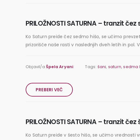
PRILOŽNOSTI SATURNA – tranzit čez 
Ko Saturn preide čez sedmo hišo, se učimo prevzet
prizorišče naše rasti v naslednjih dveh letih in po
Objavil/a
Špela Aryani
Tags:
šani
,
saturn
,
sedma 
PREBERI VEČ
PRILOŽNOSTI SATURNA – tranzit čez š
Ko Saturn preide v šesto hišo, se učimo vrednosti 