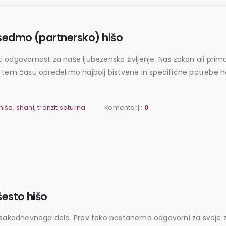
sedmo (partnersko) hišo
i odgovornost za naše ljubezensko življenje. Naš zakon ali pr
l. V tem času opredelimo najbolj bistvene in specifične potrebe 
hiša
,
shani
,
tranzit saturna
Komentarji:
0
esto hišo
vsakodnevnega dela. Prav tako postanemo odgovorni za svoje zd