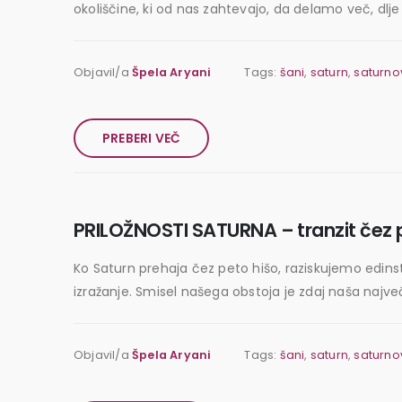
okoliščine, ki od nas zahtevajo, da delamo več, dlje i
Objavil/a
Špela Aryani
Tags:
šani
,
saturn
,
saturnov
PREBERI VEČ
PRILOŽNOSTI SATURNA – tranzit čez 
Ko Saturn prehaja čez peto hišo, raziskujemo edin
izražanje. Smisel našega obstoja je zdaj naša na
Objavil/a
Špela Aryani
Tags:
šani
,
saturn
,
saturnov