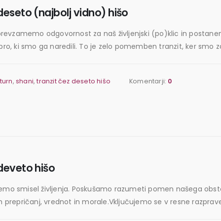
eseto (najbolj vidno) hišo
, prevzamemo odgovornost za naš življenjski (po)klic in postane
 ki smo ga naredili. To je zelo pomemben tranzit, ker smo zdaj
turn
,
shani
,
tranzit čez deseto hišo
Komentarji:
0
deveto hišo
emo smisel življenja. Poskušamo razumeti pomen našega obstoja i
 prepričanj, vrednot in morale.Vključujemo se v resne razprave o 