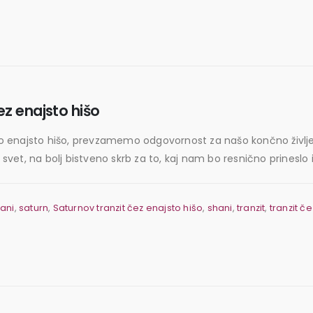
z enajsto hišo
našo enajsto hišo, prevzamemo odgovornost za našo končno življe
svet, na bolj bistveno skrb za to, kaj nam bo resnično prineslo iz
ani
,
saturn
,
Saturnov tranzit čez enajsto hišo
,
shani
,
tranzit
,
tranzit če