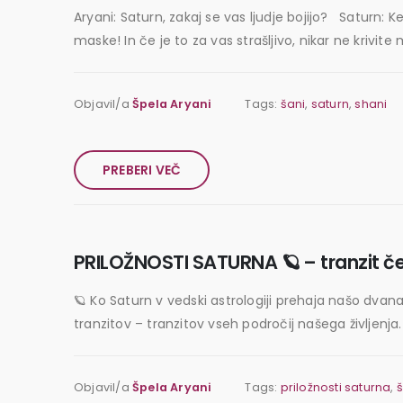
Aryani: Saturn, zakaj se vas ljudje bojijo? Saturn: K
maske! In če je to za vas strašljivo, nikar ne krivit
Objavil/a
Špela Aryani
Tags:
šani
,
saturn
,
shani
PREBERI VEČ
PRILOŽNOSTI SATURNA 🪐 – tranzit čez
🪐 Ko Saturn v vedski astrologiji prehaja našo dvanaj
tranzitov – tranzitov vseh področij našega življenja.
Objavil/a
Špela Aryani
Tags:
priložnosti saturna
,
š