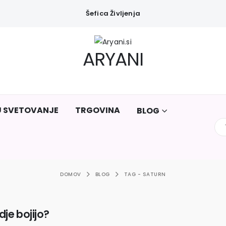
Šefica Življenja
ARYANI
U SVETOVANJE
TRGOVINA
BLOG
DOMOV
BLOG
TAG -
SATURN
dje bojijo?