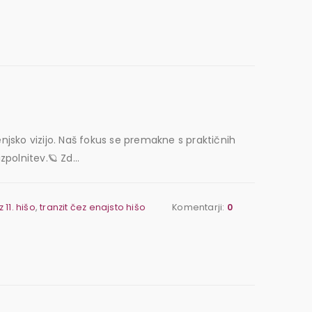
njsko vizijo. Naš fokus se premakne s praktičnih
polnitev.🪐 Zd...
z 11. hišo
,
tranzit čez enajsto hišo
Komentarji:
0