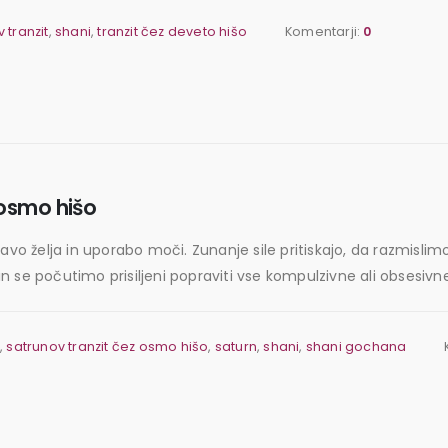
 tranzit
,
shani
,
tranzit čez deveto hišo
Komentarji:
0
osmo hišo
ravo želja in uporabo moči. Zunanje sile pritiskajo, da razmisli
in se počutimo prisiljeni popraviti vse kompulzivne ali obsesivne 
t
,
satrunov tranzit čez osmo hišo
,
saturn
,
shani
,
shani gochana