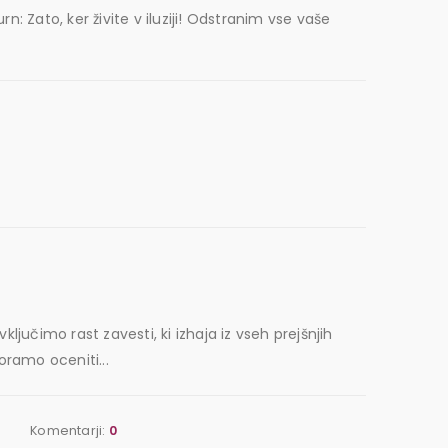
: Zato, ker živite v iluziji! Odstranim vse vaše
ključimo rast zavesti, ki izhaja iz vseh prejšnjih
oramo oceniti...
Komentarji:
0