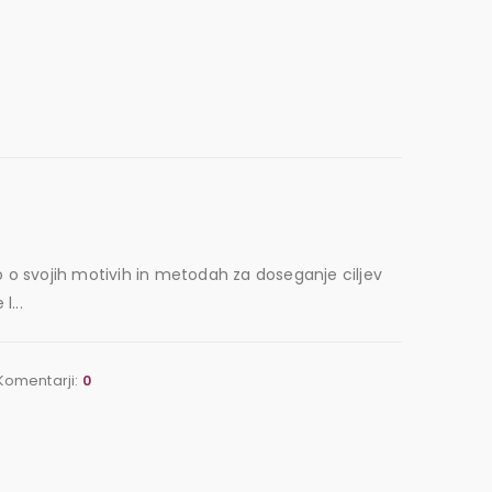
mo o svojih motivih in metodah za doseganje ciljev
l...
Komentarji:
0