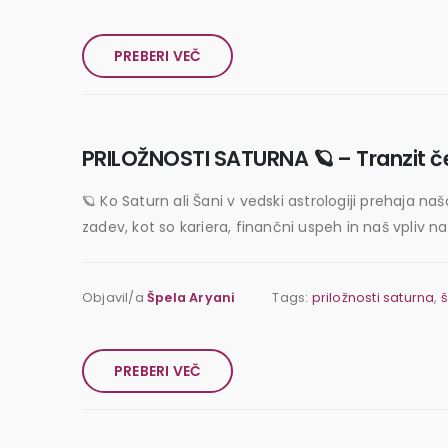
PREBERI VEČ
PRILOŽNOSTI SATURNA 🪐 – Tranzit če
🪐 Ko Saturn ali Šani v vedski astrologiji prehaja 
zadev, kot so kariera, finančni uspeh in naš vpliv na 
Objavil/a
Špela Aryani
Tags:
priložnosti saturna
,
š
PREBERI VEČ