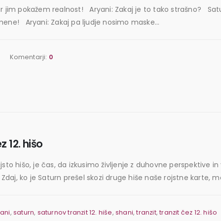
er jim pokažem realnost! Aryani: Zakaj je to tako strašno? Saturn
e mene! Aryani: Zakaj pa ljudje nosimo maske...
Komentarji:
0
 12. hišo
sto hišo, je čas, da izkusimo življenje z duhovne perspektive in v
 Zdaj, ko je Saturn prešel skozi druge hiše naše rojstne karte, m
ani
,
saturn
,
saturnov tranzit 12. hiše
,
shani
,
tranzit
,
tranzit čez 12. hišo