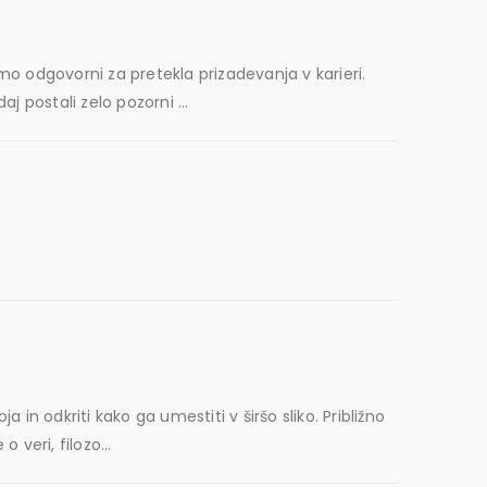
mo odgovorni za pretekla prizadevanja v karieri.
 postali zelo pozorni ...
n odkriti kako ga umestiti v širšo sliko. Približno
veri, filozo...