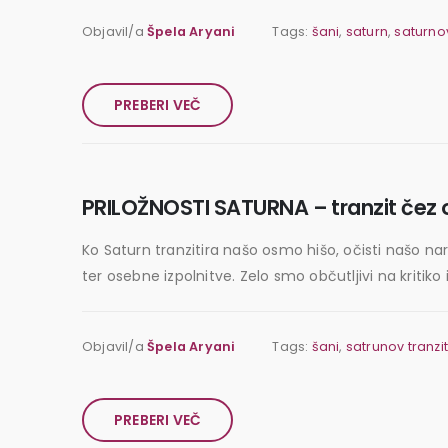
Objavil/a
Špela Aryani
Tags:
šani
,
saturn
,
saturnov
PREBERI VEČ
PRILOŽNOSTI SATURNA – tranzit čez 
Ko Saturn tranzitira našo osmo hišo, očisti našo na
ter osebne izpolnitve. Zelo smo občutljivi na kritiko 
Objavil/a
Špela Aryani
Tags:
šani
,
satrunov tranzi
PREBERI VEČ