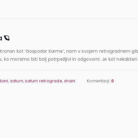
 🪐
a. Kronan kot ‘Gospodar Karme’, nam v svojem retrogradnem giba
 ko moramo biti bolj potrpežljivi in odgovorni. Je kot nekakšen p
šani
,
saturn
,
saturn retrograde
,
shani
Komentarji:
0