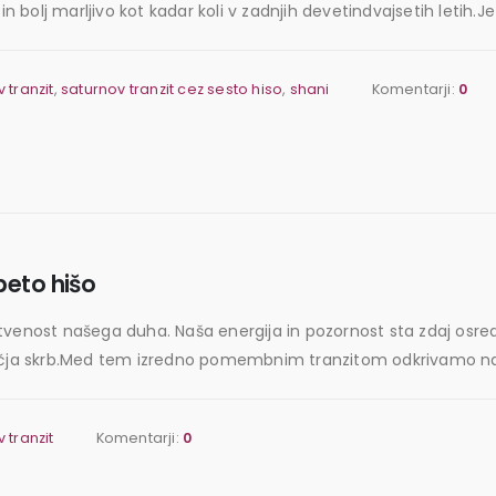
n bolj marljivo kot kadar koli v zadnjih devetindvajsetih letih.Je
 tranzit
,
saturnov tranzit cez sesto hiso
,
shani
Komentarji:
0
peto hišo
stvenost našega duha. Naša energija in pozornost sta zdaj osr
jvečja skrb.Med tem izredno pomembnim tranzitom odkrivamo n
 tranzit
Komentarji:
0