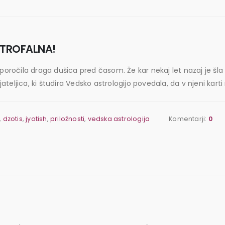
STROFALNA!
čila draga dušica pred časom. Že kar nekaj let nazaj je šla prv
ateljica, ki študira Vedsko astrologijo povedala, da v njeni karti n
,
dzotis
,
jyotish
,
priložnosti
,
vedska astrologija
Komentarji:
0