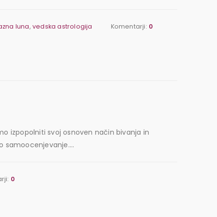
azna luna
,
vedska astrologija
Komentarji:
0
mo izpopolniti svoj osnoven način bivanja in
eno samoocenjevanje....
rji:
0