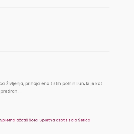
Življenja, prihaja ena tistih polnih Lun, ki je kot
retiran ...
,
Spletna džotiš šola
,
Spletna džotiš šola Šefica