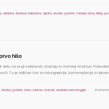
a
,
ašleša
,
Aslesa naksatra
,
djotis
,
dzotis
,
jyotish
,
mlada luna
,
Mlaj
,
pr
prvo hišo
 delu na svoji osebnosti, značaju in notranji strukturi. Poskuša
labosti. To je odličen čas za introspekcijo, kontemplacijo in iskr
,
dzotis
,
jyotish
,
šani
,
satrun
,
tranzit
,
vedska astrologija
Komenta