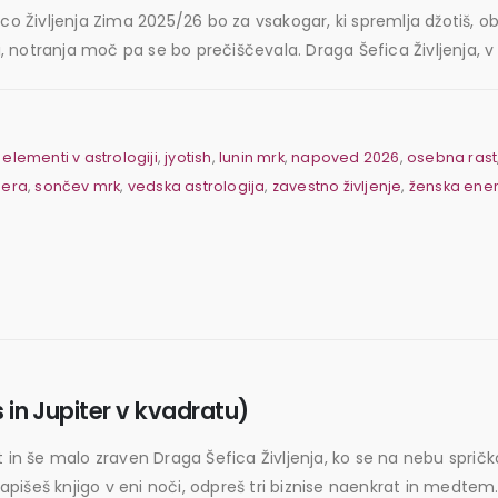
Življenja Zima 2025/26 bo za vsakogar, ki spremlja džotiš, ob
i, notranja moč pa se bo prečiščevala. Draga Šefica Življenja, v 
,
elementi v astrologiji
,
jyotish
,
lunin mrk
,
napoved 2026
,
osebna rast
nera
,
sončev mrk
,
vedska astrologija
,
zavestno življenje
,
ženska ener
 in Jupiter v kvadratu)
 in še malo zraven Draga Šefica Življenja, ko se na nebu sprička
napišeš knjigo v eni noči, odpreš tri biznise naenkrat in medtem.