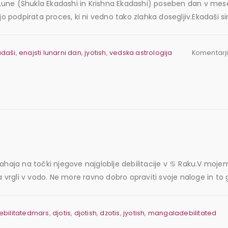
oče Lune (Shukla Ekadashi in Krishna Ekadashi) poseben dan v 
jo podpirata proces, ki ni vedno tako zlahka dosegljiv.Ekadaši si
adaši
,
enajsti lunarni dan
,
jyotish
,
vedska astrologija
Komentarji
nahaja na točki njegove najgloblje debilitacije v ♋️ Raku.V mo
 vrgli v vodo. Ne more ravno dobro opraviti svoje naloge in to ga 
ebilitatedmars
,
djotis
,
djotish
,
dzotis
,
jyotish
,
mangaladebilitated