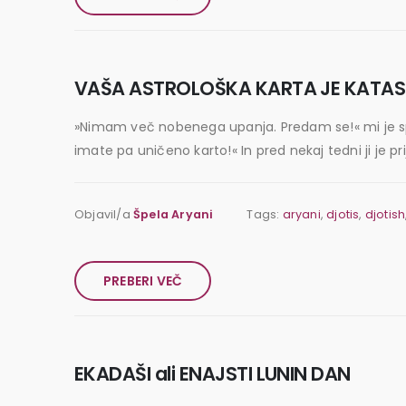
VAŠA ASTROLOŠKA KARTA JE KATA
»Nimam več nobenega upanja. Predam se!« mi je sporo
imate pa uničeno karto!« In pred nekaj tedni ji je prij
Objavil/a
Špela Aryani
Tags:
aryani
,
djotis
,
djotish
PREBERI VEČ
EKADAŠI ali ENAJSTI LUNIN DAN