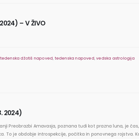
 2024) – V ŽIVO
,
tedenska džotiš napoved
,
tedenska napoved
,
vedska astrologija
8. 2024)
anji Preobrazbi Amavasja, poznana tudi kot prazna luna, je čas,
a. To je obdobje introspekcije, počitka in ponovnega rojstva. Ko