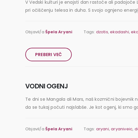
V Vedski kulturi je enajsti dan rastoče ali padaj
pri očiščenju telesa in duha. S svojo ognjeno energi
Objavil/a
Špela Aryani
Tags:
dzotis
,
ekadashi
,
ek
PREBERI VEČ
VODNI OGENJ
Te dni se Mangala ali Mars, naš kozmični bojevnik 
da se tukaj počuti najslabše. Je kot ogenj, ki smo ga
Objavil/a
Špela Aryani
Tags:
aryani
,
aryaniveic
,
d