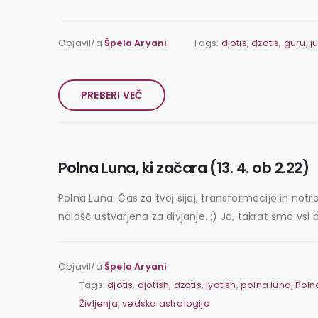
Objavil/a
Špela Aryani
Tags:
djotis
,
dzotis
,
guru
,
j
PREBERI VEČ
Polna Luna, ki začara (13. 4. ob 2.22)
Polna Luna: Čas za tvoj sijaj, transformacijo in notr
nalašč ustvarjena za divjanje. ;) Ja, takrat smo vsi 
Objavil/a
Špela Aryani
Tags:
djotis
,
djotish
,
dzotis
,
jyotish
,
polna luna
,
Polna
Življenja
,
vedska astrologija