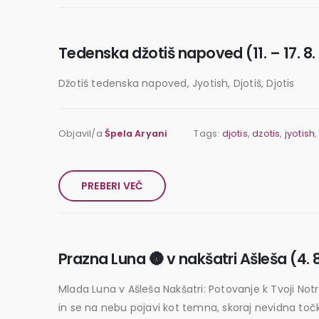
Tedenska džotiš napoved (11. – 17. 8.
Džotiš tedenska napoved, Jyotish, Djotiš, Djotis
Objavil/a
Špela Aryani
Tags:
djotis
,
dzotis
,
jyotish
PREBERI VEČ
Prazna Luna 🌚 v nakšatri Ašleša (4. 
Mlada Luna v Ašleša Nakšatri: Potovanje k Tvoji Notr
in se na nebu pojavi kot temna, skoraj nevidna točk