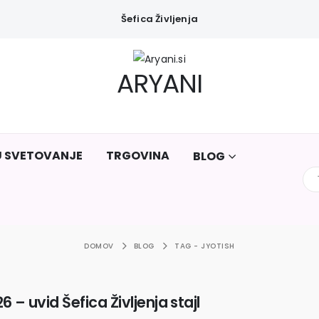
Šefica Življenja
ARYANI
U SVETOVANJE
TRGOVINA
BLOG
DOMOV
BLOG
TAG -
JYOTISH
 – uvid Šefica Življenja stajl