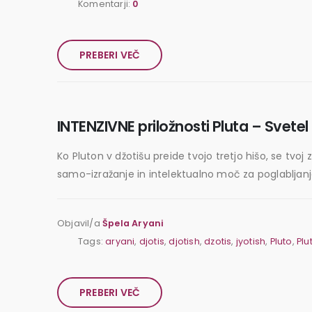
Komentarji:
0
PREBERI VEČ
INTENZIVNE priložnosti Pluta – Svetel
Ko Pluton v džotišu preide tvojo tretjo hišo, se tv
samo-izražanje in intelektualno moč za poglabljanje
Objavil/a
Špela Aryani
Tags:
aryani
,
djotis
,
djotish
,
dzotis
,
jyotish
,
Pluto
,
Plu
PREBERI VEČ