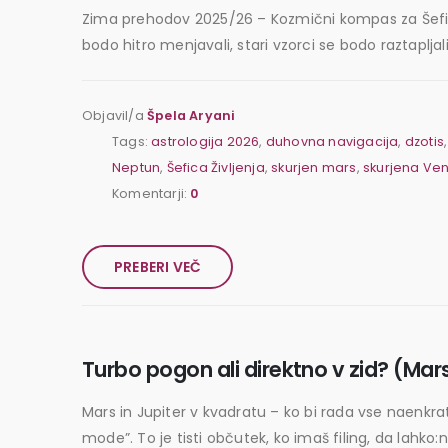
Zima prehodov 2025/26 – Kozmični kompas za Šefico 
bodo hitro menjavali, stari vzorci se bodo raztapljal
Objavil/a
Špela Aryani
Tags:
astrologija 2026
,
duhovna navigacija
,
dzotis
Neptun
,
Šefica Življenja
,
skurjen mars
,
skurjena Ve
Komentarji:
0
PREBERI VEČ
Turbo pogon ali direktno v zid? (Mars
Mars in Jupiter v kvadratu – ko bi rada vse naenkrat
mode”. To je tisti občutek, ko imaš filing, da lahko: