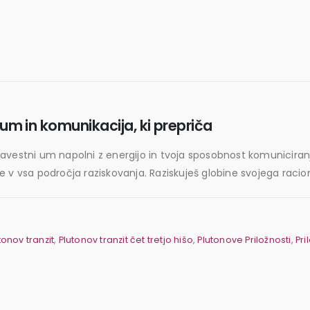
 um in komunikacija, ki prepriča
oj zavestni um napolni z energijo in tvoja sposobnost komunicir
 v vsa področja raziskovanja. Raziskuješ globine svojega racio
tonov tranzit
,
Plutonov tranzit čet tretjo hišo
,
Plutonove Priložnosti
,
Pri