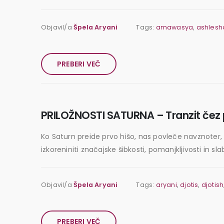
Objavil/a
Špela Aryani
Tags:
amawasya
,
ashlesh
PREBERI VEČ
PRILOŽNOSTI SATURNA – Tranzit čez 
Ko Saturn preide prvo hišo, nas povleče navznoter, k
izkoreniniti značajske šibkosti, pomanjkljivosti in s
Objavil/a
Špela Aryani
Tags:
aryani
,
djotis
,
djotish
PREBERI VEČ