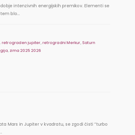
dobje intenzivnih energijskih premikov. Elementi se
tem blo...
,
retrograden jupiter
,
retrogradni Merkur
,
Saturn
gija
,
zima 2025 2026
ta Mars in Jupiter v kvadratu, se zgodi čisti “turbo
..