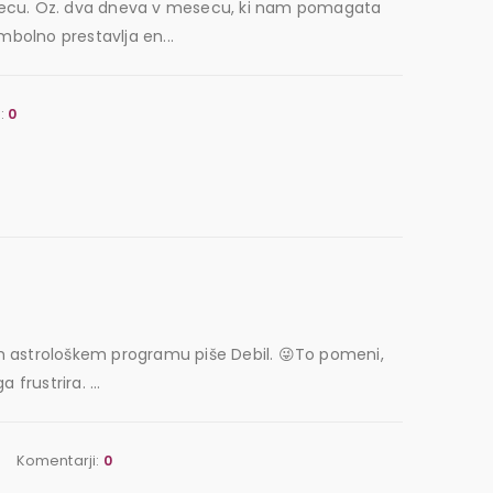
mesecu. Oz. dva dneva v mesecu, ki nam pomagata
mbolno prestavlja en...
:
0
jem astrološkem programu piše Debil. 😜To pomeni,
frustrira. ...
Komentarji:
0