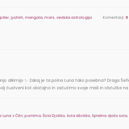
upiter
,
jyotish
,
mangala
,
mars
,
vedska astrologija
Komentarji:
0
anjo alkimijo ✨ Zakaj je ta polna Luna tako posebna? Draga Šefica 
bolj čustveni kot običajno in začutimo svoje misli in občutke na p
 Luna v Čitri
,
purnima
,
Šola Djotiša
,
šola džotiša
,
Spletna djotis sola