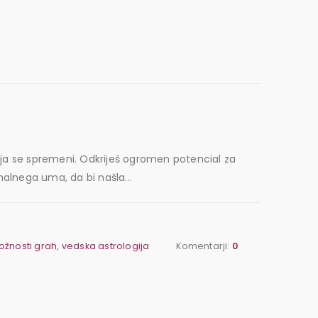
anja se spremeni. Odkriješ ogromen potencial za
nalnega uma, da bi našla...
ložnosti grah
,
vedska astrologija
Komentarji:
0