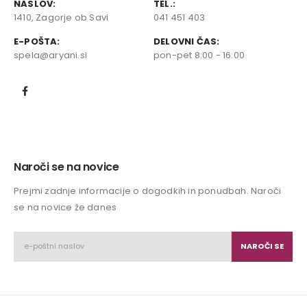
NASLOV:
TEL.:
1410, Zagorje ob Savi
041 451 403
E-POŠTA:
DELOVNI ČAS:
spela@aryani.si
pon-pet 8:00 - 16:00
Naroči se na novice
Prejmi zadnje informacije o dogodkih in ponudbah. Naroči
se na novice že danes