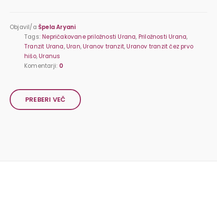
Objavil/a
Špela Aryani
Tags:
Nepričakovane priložnosti Urana
,
Priložnosti Urana
,
Tranzit Urana
,
Uran
,
Uranov tranzit
,
Uranov tranzit čez prvo
hišo
,
Uranus
Komentarji:
0
PREBERI VEČ