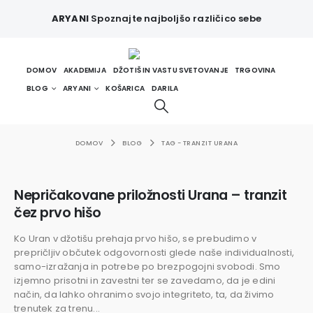
ARYANI
Spoznajte najboljšo različico sebe
DOMOV
AKADEMIJA
DŽOTIŠ IN VASTU SVETOVANJE
TRGOVINA
BLOG
ARYANI
KOŠARICA
DARILA
DOMOV
BLOG
TAG -
TRANZIT URANA
Nepričakovane priložnosti Urana – tranzit
čez prvo hišo
Ko Uran v džotišu prehaja prvo hišo, se prebudimo v
prepričljiv občutek odgovornosti glede naše individualnosti,
samo-izražanja in potrebe po brezpogojni svobodi. Smo
izjemno prisotni in zavestni ter se zavedamo, da je edini
način, da lahko ohranimo svojo integriteto, ta, da živimo
trenutek za trenu...