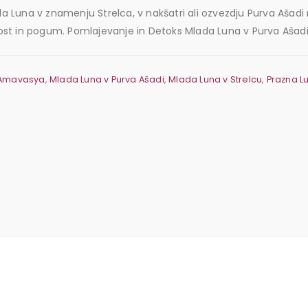
da Luna v znamenju Strelca, v nakšatri ali ozvezdju Purva Ašad
nost in pogum. Pomlajevanje in Detoks Mlada Luna v Purva Ašadi j
Amavasya
,
Mlada Luna v Purva Ašadi
,
Mlada Luna v Strelcu
,
Prazna L