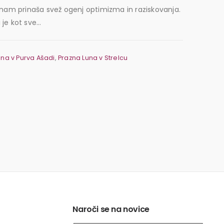
i nam prinaša svež ogenj optimizma in raziskovanja.
e kot sve...
una v Purva Ašadi
,
Prazna Luna v Strelcu
Naroči se na novice