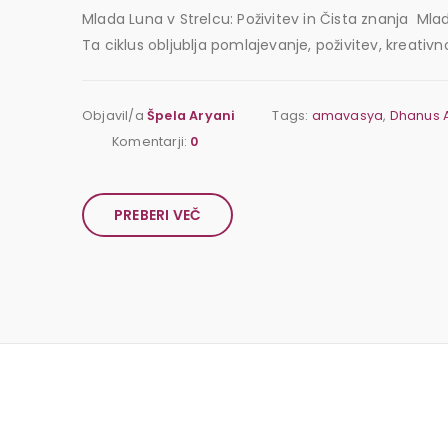
Mlada Luna v Strelcu: Poživitev in Čista znanja Mla
Ta ciklus obljublja pomlajevanje, poživitev, kreativ
Objavil/a
Špela Aryani
Tags:
amavasya
,
Dhanus 
Komentarji:
0
PREBERI VEČ