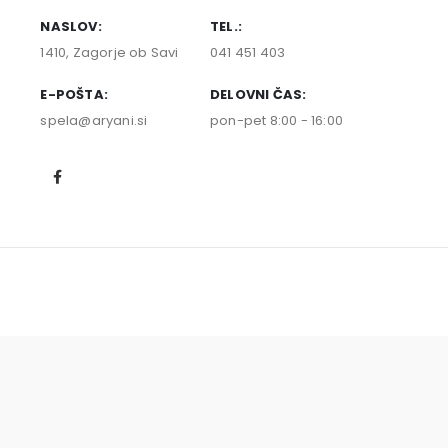
NASLOV:
TEL.:
1410, Zagorje ob Savi
041 451 403
E-POŠTA:
DELOVNI ČAS:
spela@aryani.si
pon-pet 8:00 - 16:00