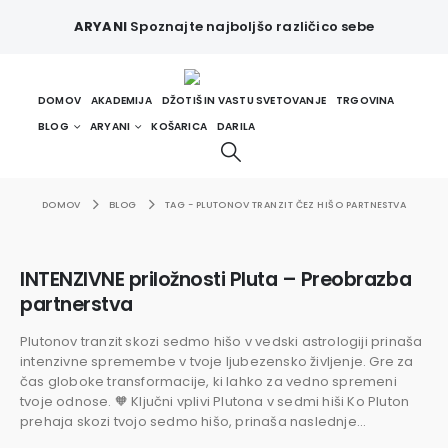
ARYANI
Spoznajte najboljšo različico sebe
DOMOV
AKADEMIJA
DŽOTIŠ IN VASTU SVETOVANJE
TRGOVINA
BLOG
ARYANI
KOŠARICA
DARILA
DOMOV
BLOG
TAG -
PLUTONOV TRANZIT ČEZ HIŠO PARTNESTVA
INTENZIVNE priložnosti Pluta – Preobrazba
partnerstva
Plutonov tranzit skozi sedmo hišo v vedski astrologiji prinaša
intenzivne spremembe v tvoje ljubezensko življenje. Gre za
čas globoke transformacije, ki lahko za vedno spremeni
tvoje odnose. 🧡 Ključni vplivi Plutona v sedmi hiši Ko Pluton
prehaja skozi tvojo sedmo hišo, prinaša naslednje...