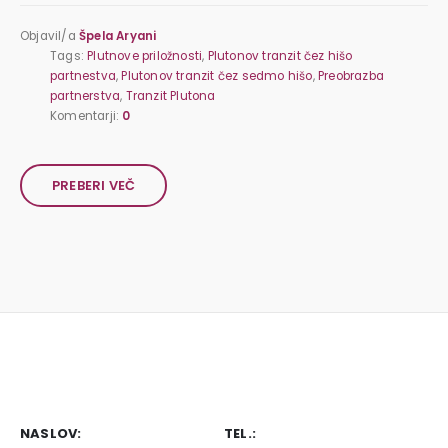
Objavil/a
Špela Aryani
Tags:
Plutnove priložnosti
,
Plutonov tranzit čez hišo
partnestva
,
Plutonov tranzit čez sedmo hišo
,
Preobrazba
partnerstva
,
Tranzit Plutona
Komentarji:
0
PREBERI VEČ
NASLOV:
TEL.: