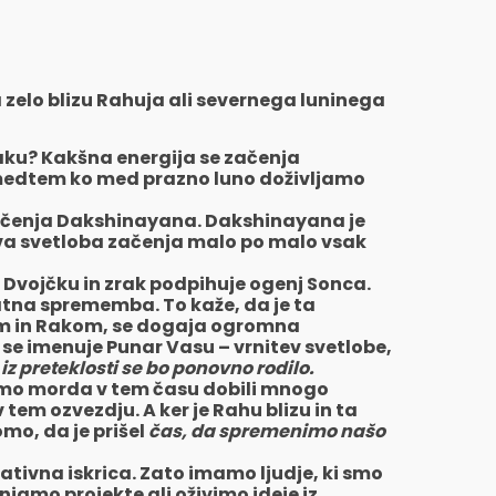
a zelo blizu Rahuja ali severnega luninega
aku? Kakšna energija se začenja
 medtem ko med prazno luno doživljamo
 začenja Dakshinayana. Dakshinayana je
egova svetloba začenja malo po malo vsak
 Dvojčku in zrak podpihuje ogenj Sonca.
tna sprememba. To kaže, da je ta
kom in Rakom, se dogaja ogromna
se imenuje Punar Vasu – vrnitev svetlobe,
iz preteklosti se bo ponovno rodilo.
 bomo morda v tem času dobili mnogo
 tem ozvezdju. A ker je Rahu blizu in ta
mo, da je prišel
čas, da spremenimo našo
tivna iskrica. Zato imamo ljudje, ki smo
njamo projekte ali oživimo ideje iz