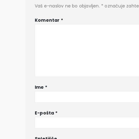
Vaš e-naslov ne bo objavljen.
*
označuje zahte
Komentar
*
Ime
*
E-pošta
*
Spletišče