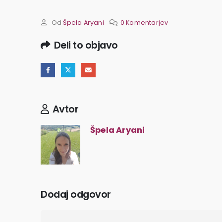
Od
Špela Aryani
0 Komentarjev
Deli to objavo
Avtor
Špela Aryani
Dodaj odgovor