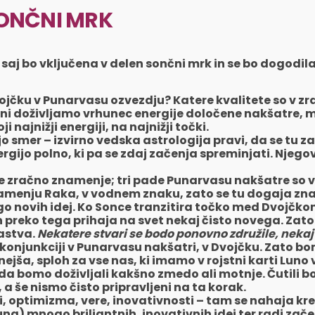
SONČNI MRK
saj bo vključena v delen sončni mrk in se bo dogodil
jčku v Punarvasu ozvezdju? Katere kvalitete so v zr
luni doživljamo vrhunec energije določene nakšatre,
i najnižji energiji, na najnižji točki.
o smer – izvirno vedska astrologija pravi, da se tu
nergijo polno, ki pa se zdaj začenja spreminjati. Nj
e zračno znamenje; tri pade Punarvasu nakšatre so v
menju Raka, v vodnem znaku, zato se tu dogaja zna
ogo novih idej. Ko Sonce tranzitira točko med Dvojč
preko tega prihaja na svet nekaj čisto novega. Zato 
gastva.
Nekatere stvari se bodo ponovno združile, nekaj 
v konjunkciji v Punarvasu nakšatri, v Dvojčku. Zato
ejša, sploh za vse nas, ki imamo v rojstni karti Luno v
da bomo doživljali kakšno zmedo ali motnje. Čutili bo
 a še nismo čisto pripravljeni na ta korak.
 optimizma, vere, inovativnosti – tam se nahaja krea
una) mnogo briljantnih, inovativnih idej ter radi zače