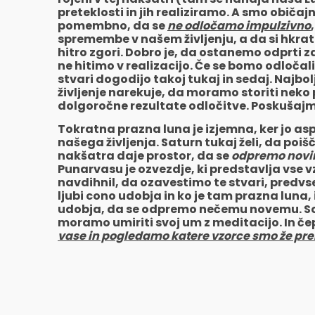
preteklosti in jih realiziramo. A smo običa
pomembno, da se
ne odločamo impulzivno
spremembe v našem življenju, a da si hkrati
hitro zgori. Dobro je, da ostanemo odprti 
ne hitimo v realizacijo. Če se bomo odločali
stvari dogodijo takoj tukaj in sedaj. Najbo
življenje narekuje, da moramo storiti nek
dolgoročne rezultate odločitve. Poskušajmo 
Tokratna prazna luna je izjemna, ker jo as
našega življenja. Saturn tukaj želi, da p
nakšatra daje prostor, da se
odpremo novi
Punarvasu je ozvezdje, ki predstavlja vse vz
navdihnil, da ozavestimo te stvari, predvsem
ljubi cono udobja in ko je tam prazna luna,
udobja, da se odpremo nečemu novemu. Sooče
moramo umiriti svoj um z meditacijo. In čepr
vase in pogledamo katere vzorce smo že prera