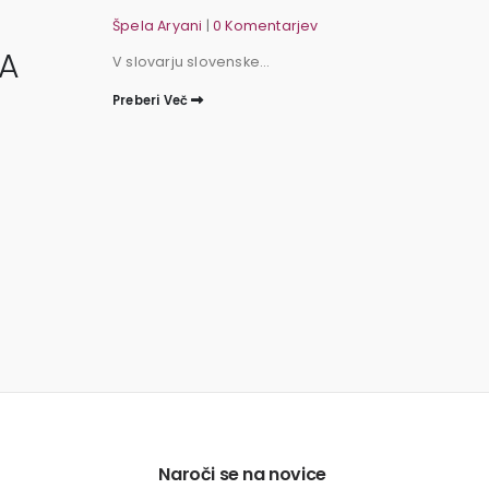
do
Špela Aryani
|
0 Komentarjev
RA
me
V slovarju slovenske...
gre
Preberi Več
mo
Špela 
V Veds
Preber
Naroči se na novice