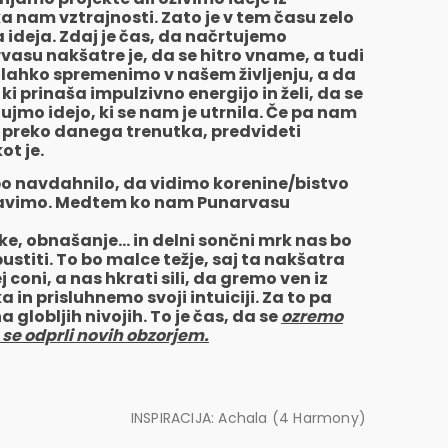
ka nam vztrajnosti. Zato je v tem času zelo
 ideja. Zdaj je čas, da načrtujemo
vasu nakšatre je, da se hitro vname, a tudi
j lahko spremenimo v našem življenju, a da
ki prinaša impulzivno energijo in želi, da se
ujmo idejo, ki se nam je utrnila. Če pa nam
i preko danega trenutka, predvideti
ot je.
 bo navdahnilo, da vidimo korenine/bistvo
odpravimo. Medtem ko nam Punarvasu
pake, obnašanje… in delni sončni mrk nas bo
ustiti. To bo malce težje, saj ta nakšatra
oni, a nas hkrati sili, da gremo ven iz
n prisluhnemo svoji intuiciji. Za to pa
globljih nivojih. To je čas, da se
ozremo
 se odprli novih obzorjem.
INSPIRACIJA: Achala (4 Harmony)