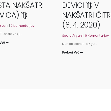
TA NAKŠATRI
DEVICI ♍️ V
VICA) ♍
NAKŠATRI ČIT
(8. 4. 2020)
ryani
|
0 Komentarjev
 sestavek j...
Špela Aryani
|
0 Komentarjev
 Več
Danes ponoči oz. jut...
Preberi Več