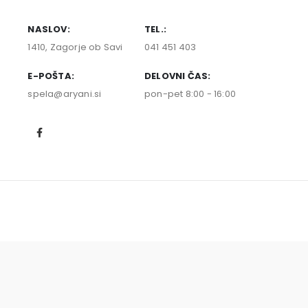
NASLOV:
TEL.:
1410, Zagorje ob Savi
041 451 403
E-POŠTA:
DELOVNI ČAS:
spela@aryani.si
pon-pet 8:00 - 16:00