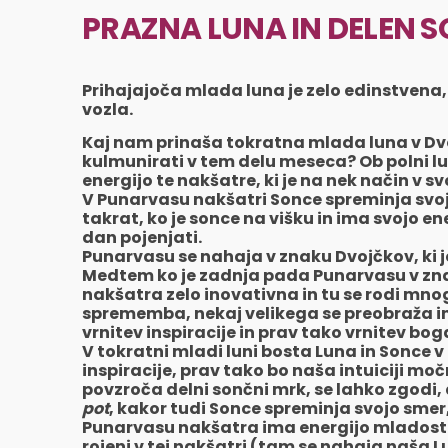
PRAZNA LUNA IN DELEN 
Prihajajoča mlada luna je zelo edinstvena, 
vozla.
Kaj nam prinaša tokratna mlada luna v Dvo
kulmunirati v tem delu meseca? Ob polni 
energijo te nakšatre, ki je na nek način v svoj
V Punarvasu nakšatri Sonce spreminja svoj
takrat, ko je sonce na višku in ima svojo e
dan pojenjati.
Punarvasu se nahaja v znaku Dvojčkov, ki j
Medtem ko je zadnja pada Punarvasu v zna
nakšatra zelo inovativna in tu se rodi mn
sprememba, nekaj velikega se preobraža in 
vrnitev inspiracije in prav tako vrnitev bo
V tokratni mladi luni bosta Luna in Sonce 
inspiracije, prav tako bo naša intuiciji močn
povzroča delni sončni mrk, se lahko zgodi, 
pot
, kakor tudi Sonce spreminja svojo smer,
Punarvasu nakšatra ima energijo mladosti,
rojeni v tej nakšatri (tam se nahaja naša L