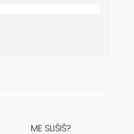
ME SLIŠIŠ?
Zak