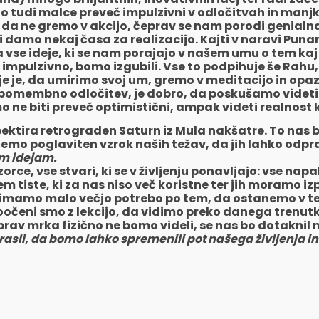
jno tudi malce preveč impulzivni v odločitvah in manj
, da ne gremo v akcijo, čeprav se nam porodi genialna
 damo nekaj časa za realizacijo. Kajti v naravi Punar
za vse ideje, ki se nam porajajo v našem umu o tem ka
 impulzivno, bomo izgubili. Vse to podpihuje še Rahu, 
lje je, da umirimo svoj um, gremo v meditacijo in opaz
o pomembno odločitev, je dobro, da poskušamo videt
ne biti preveč optimistični, ampak videti realnost k
pektira retrograden Saturn iz Mula nakšatre. To nas
oiščemo poglaviten vzrok naših težav, da jih lahko 
m idejam.
orce, vse stvari, ki se v življenju ponavljajo: vse na
 tiste, ki za nas niso več koristne ter jih moramo izp
 imamo malo večjo potrebo po tem, da ostanemo v tej c
ni smo z lekcijo, da vidimo preko danega trenutka i
av mrka fizično ne bomo videli, se nas bo dotaknil na 
sli, da bomo lahko spremenili pot našega življenja in