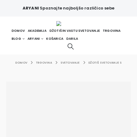
ARYANI
Spoznajte najboljšo različico sebe
DOMOV
AKADEMIJA
DŽOTIŠ IN VASTU SVETOVANJE
TRGOVINA
BLOG
ARYANI
KOŠARICA
DARILA
DOMOV
TRGOVINA
SVETOVANJE
DŽOTIŠ SVETOVANJE S