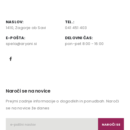
NASLOV:
TEL.:
1410, Zagorje ob Savi
041 451 403
E-POŠTA:
DELOVNI ČAS:
spela@aryani.si
pon-pet 8:00 - 16:00
Naroči se na novice
Prejmi zadnje informacije o dogodkih in ponudbah. Naroči
se na novice že danes