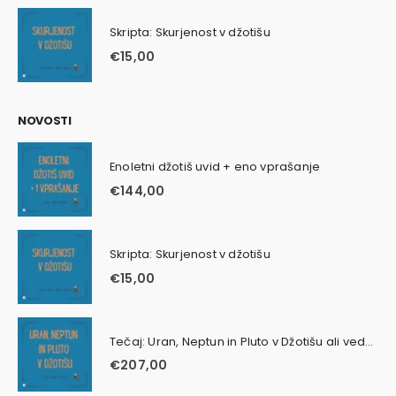
Skripta: Skurjenost v džotišu
€
15,00
NOVOSTI
Enoletni džotiš uvid + eno vprašanje
€
144,00
Skripta: Skurjenost v džotišu
€
15,00
Tečaj: Uran, Neptun in Pluto v Džotišu ali vedski astrologiji
€
207,00