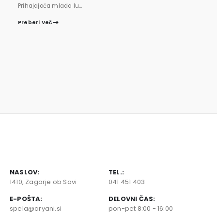
Prihajajoča mlada lu...
Preberi Več
NASLOV:
TEL.:
1410, Zagorje ob Savi
041 451 403
E-POŠTA:
DELOVNI ČAS:
spela@aryani.si
pon-pet 8:00 - 16:00