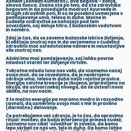
Ashwin (Ashwini Kumaras), dva bogova – konja,
sinova Sonca. Znana sta po tem, da sta zdravnika
bogovom in da posedujeta modrost Ayurvede in
drugih zdravilnih poti, ki so še posebno usmerjene v
pomlajevanje uma, telesa in duha. Močne in
čudežne ozdravitve se nahajajo pod tem
ozvezdjem, saj deluje hitro, z božanskim vodstvom
in namero.
Zdaj je čas, da se zavemo božanske iskrice življenja,
ki obstaja znotraj nas in da verjamemo v čudežno
zdravilno moč osredotočene namere in neustavljive
sile znotraj nas.
Ašvini ima moč pomlajevanja, saj lahko povrne
mladost starim ter življenje mrtvim.
Tokratna mlada luna nas vabi, da vzamemo nazaj
svojo moč, da se zavedamo, da je neokrnjeno
zdravje uma, telesa in duha naša rojstna pravica.
Energija celotne kreacije je zbujena, pripravljena na
akcijo, da ustvari nekaj novega, da se ustvari nova
oblika, na nov način.
S to močno energijo pa moramo modro in razsodno
ravnati, da usmerimo svojo moč v mir in pravilno
(darmično) delovanje.
Če potrebujemo več zdravja, je to čas, da opravimo
ritual: molitev, da božja intervencija prinese čudež;
začnemo nov cikel ’osvežitve’ in zaveza, da bomo
lepo skrbeli za naš um, telo in duha. Da bomo lahko