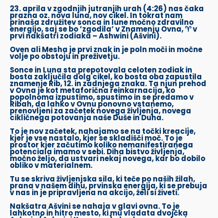
23. aprila v zgodnjih jutranjih urah (4:26) nas čaka
prazna oz. nova luna, nov cikel. In tokrat nam
prinaša združitev sonca in lune močno zdravilno
energijo, saj se bo ’zgodila’ v Znamenju Ovna, ♈️ v
prvi nakšatri zodiaka – Ashwini (Ašvini).
Oven ali Mesha je prvi znak in je poln moči in močne
volje po obstoju in preživetju.
Sonce in Luna sta prepotovala celoten zodiak in
bosta zaključila dolg cikel, ko bosta oba zapustila
znamenje Rib, 12. in zadnjega znaka. Ta njun prehod
v Ovna je kot metaforična reinkarnacija, ko
popolnoma izpustimo, spustimo in se predamo v
Ribah, da lahko v Ovnu ponovno vstanemo,
prenovljeni za začetek novega življenja, novega
cikličnega potovanja naše Duše in Duha.
To je nov začetek, nahajamo se na točki kreacije,
kjer je vse nastalo, kjer se skladišči moč. To je
prostor kjer začutimo koliko nemanifestiranega
potenciala imamo v sebi. Diha bistvo življenja,
močno željo, da ustvari nekaj novega, kar bo dobilo
obliko v materialnem.
Tu se skriva življenjska sila, ki teče po naših žilah,
prana v našem dihu, prvinska energija, ki se prebuja
v nas in je pripravljena na akcijo, želi si živeti.
Nakšatra Ašvini se nahaja v glavi ovna. To je
lahkotno in hitro mesto, ki mu vladata dvojčka