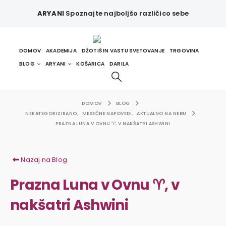
ARYANI
Spoznajte najboljšo različico sebe
DOMOV
AKADEMIJA
DŽOTIŠ IN VASTU SVETOVANJE
TRGOVINA
BLOG
ARYANI
KOŠARICA
DARILA
DOMOV
BLOG
NEKATEGORIZIRANO
,
MESEČNE NAPOVEDI
,
AKTUALNO NA NEBU
PRAZNA LUNA V OVNU ♈️, V NAKŠATRI ASHWINI
Nazaj na Blog
Prazna Luna v Ovnu ♈️, v
nakšatri Ashwini