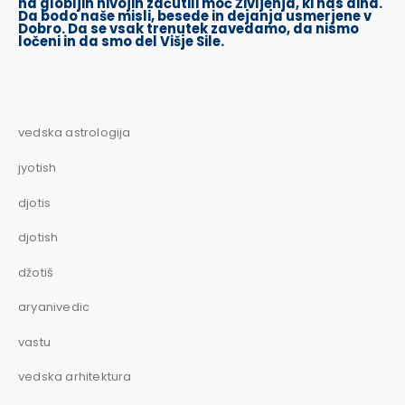
na globljih nivojih začutili moč Življenja, ki nas diha.
Da bodo naše misli, besede in dejanja usmerjene v
Dobro. Da se vsak trenutek zavedamo, da nismo
ločeni in da smo del Višje Sile.
vedska astrologija
jyotish
djotis
djotish
džotiš
aryanivedic
vastu
vedska arhitektura