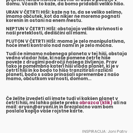
domu. Včasih to kaže, da bomo pridobili veliko hišo.
URAN V ČETRTI HIŠI: kaže na to, da se veliko selimo,
imamo občutek, kot da nikjer ne moremo pognati
korenin in ostani na enem mestu.
NEPTUN V ČETRTI HIŠI: obstajajo velike skrivnosti o
naši preteklosti, dediščini ali mami.
PLUTON V ČETRTI HIŠI: mama je zelo manipulativna,
hoče imeti kontrolo nad nami in je zelo močna.
Tudi če nimamo nobenega planeta v tej hiši, obstaja
vedno vladar hiše, ki naše pomene četrte hiše
poveže z drugimi področji našega življenja. Prav
tako je pomembno kateri hiši vlada planet, ki je v
četrti hiši in ko bodo to hišo tranzitirali različni
planeti, bodo s sabo prinašali spremembe z našo
mamo, občutkom varnosti, domom…
Če želite izvedeti ali imate tudi vi kakšen planet v
četrti hiši, mi lahko pišete preko
obrazca (klik)
ali na
mail: aryan@aryani.in in brezplačno vam bom
poslala kopijo vaše rojstne karte.
INSPIRACIJA: Joni Patry