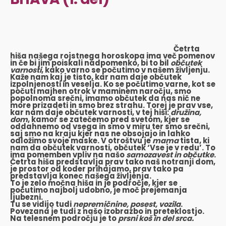
Četrta
hiša našega rojstnega horoskopa ima več pomenov
in če bi jim poiskali nadpomenko, bi to bil
občutek
varnosti
, kako varno se počutimo v našem življenju.
Kaže nam kaj je tisto, kar nam daje občutek
izpolnjenosti in veselja. Ko se počutimo varne, kot se
počuti majhen otrok v maminem naročju, smo
popolnoma srečni, imamo občutek da nas nič ne
more prizadeti in smo brez strahu. Torej je prav vse,
kar nam daje občutek varnosti, v tej hiši:
družina,
dom
, kamor se zatečemo pred svetom, kjer se
oddahnemo od vsega in smo v miru ter smo srečni,
saj smo na kraju kjer nas ne obsojajo in lahko
odložimo svoje maske. V otroštvu je
mama
tista, ki
nam da občutek varnosti, občutek ‘Vse je v redu’. To
ima pomemben vpliv na našo
samozavest
in
občutke
.
Četrta hiša predstavlja prav tako naš notranji dom,
je prostor od koder prihajamo, prav tako pa
predstavlja konec našega življenja.
To je zelo močna hiša in je področje, kjer se
počutimo najbolj
udobno
, je moč
prejemanja
ljubezni.
Tu se vidijo tudi
nepremičnine, posest, vozila
.
Povezana je tudi z našo izobrazbo in preteklostjo.
Na telesnem področju je to
prsni koš in del srca.