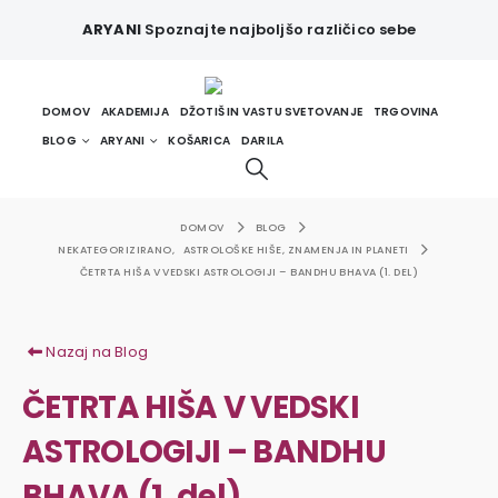
ARYANI
Spoznajte najboljšo različico sebe
DOMOV
AKADEMIJA
DŽOTIŠ IN VASTU SVETOVANJE
TRGOVINA
BLOG
ARYANI
KOŠARICA
DARILA
DOMOV
BLOG
NEKATEGORIZIRANO
,
ASTROLOŠKE HIŠE, ZNAMENJA IN PLANETI
ČETRTA HIŠA V VEDSKI ASTROLOGIJI – BANDHU BHAVA (1. DEL)
Nazaj na Blog
ČETRTA HIŠA V VEDSKI
ASTROLOGIJI – BANDHU
BHAVA (1. del)