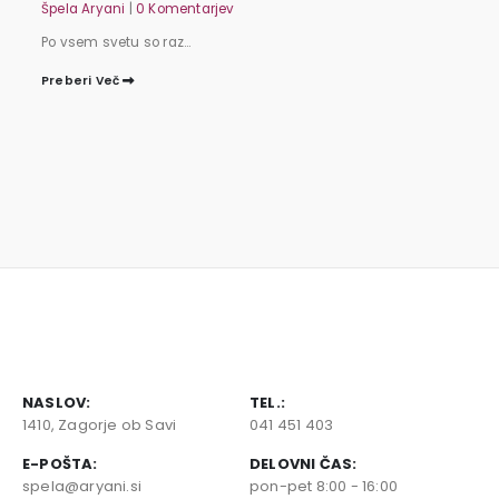
Špela Aryani
|
0 Komentarjev
Po vsem svetu so raz...
Preberi Več
NASLOV:
TEL.:
1410, Zagorje ob Savi
041 451 403
E-POŠTA:
DELOVNI ČAS:
spela@aryani.si
pon-pet 8:00 - 16:00