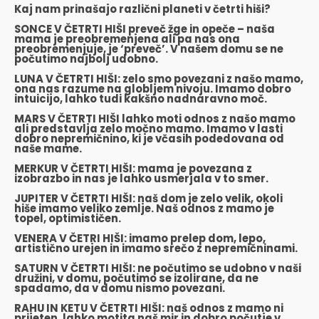
Kaj nam prinašajo različni planeti v četrti hiši?
SONCE V ČETRTI HIŠI preveč žge in opeče – naša
mama je preobremenjena ali pa nas ona
preobremenjuje, je ‘preveč’. V našem domu se ne
počutimo najbolj udobno.
LUNA V ČETRTI HIŠI: zelo smo povezani z našo mamo,
ona nas razume na globljem nivoju. Imamo dobro
intuicijo, lahko tudi kakšno nadnaravno moč.
MARS V ČETRTI HIŠI lahko moti odnos z našo mamo
ali predstavlja zelo močno mamo. Imamo v lasti
dobro nepremičnino, ki je včasih podedovana od
naše mame.
MERKUR V ČETRTI HIŠI: mama je povezana z
izobrazbo in nas je lahko usmerjala v to smer.
JUPITER V ČETRTI HIŠI: naš dom je zelo velik, okoli
hiše imamo veliko zemlje. Naš odnos z mamo je
topel, optimističen.
VENERA V ČETRI HIŠI: imamo prelep dom, lepo,
artistično urejen in imamo srečo z nepremičninami.
SATURN V ČETRTI HIŠI: ne počutimo se udobno v naši
družini, v domu, počutimo se izolirane, da ne
spadamo, da v domu nismo povezani.
RAHU IN KETU V ČETRTI HIŠI: naš odnos z mamo ni
prijeten, lahko motita naš mir in dobro počutje v